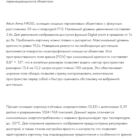
перемещающимися объектами.
Arkon Arma HR50L оснащен мощным германиевым объективом с фокусным
расстоянием 50 мм и апертурой F1.0. Начальный уровень увеличения составляет
2,4х. Для увеличения изображения доступна функция Digital zoom в пределах от 1х
до 8х. Приближать картинку можно плавно и дискретно. Максимальный уровень
кратности равен 19,2х. Наведение резкости на необходимую дистанцию
выполняется поворотом низкопрофильного кольца на объективе. Угол
пространственного поля зрения (FOV) при минимальной кратности составляет
8,8° × 7,0°, что в линейных размерах позволяет видеть сектор пространства
размером 15,4 на 12,2 метра на расстоянии 100 метров. Это обеспечивает
широкое поле обзора, позволяя стрелку контролировать значительное
пространство перед собой и быстро оценивать обстановку на выбранной
дистанции.
Прицел оснащен морозоустойчивым микродисплеем OLED с диагональю 0,39
дюйма и разрешением 1024×768 пикселей. Данный экран отличается
минимальным энергопотреблением и надежно функционирует при температурах
до -20°C. Для получения идеального изображения предусмотрены регулировки
диоптрий, а также точная настройка яркости и контраста, что позволяет
адаптировать картинку под индивидуальные предпочтения и особенности зрения.