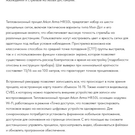
Тепловизионный прицел Arkon Arma HR50L предлагает набор из шести
прицельных сеток, включая тактические варианты типа Мил-Дот и его
расширенные аналоги, что обеспечивает высокую точность стрельбы на
различных дистанциях. Пользователи могут настраивать цвет и яркость сетки для
адаптации под любые условия наблюдения. Пристрелка возможна как
классическим способом по средней точке попадания (СТП) группы выстрелов,
так и с использованием функции «заморозка» экрана, которая позволяет
существенно сократить расход боеприпасов и время на настройку (подробности
описаны в инструкции прибора). Шаг выверки при минимальной кратности
составляет 15/16 мм на 100 метров, что гарантирует точное прицеливание.
Встроенный рекордер позволяет записывать все, что происходит в поле зрения
прицела, на встроенную карту памяти объемом 16 Гб. Также имеется видеовыход
CVBS, к которому можно подключить внешнее устройство для записи или
воспроизведения. Тепловизионный прицел Arkon Arma HR50L оснащен модулем
Wi-Fi, работающим в режиме «Точка доступа», что позволяет транслировать
потоковое видео на несколько цифровых устройств одновременно. Для
синхронизации потребуется установить фирменное мобильное приложение,
доступное для скачивания на странице описания. С его помощью вы сможете
дистанционно управлять прицелом, просматривать видео, обмениваться файлами
и обновлять программное обеспечение.