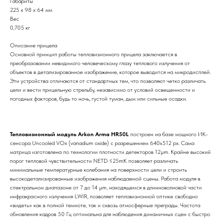
Габариты
225 x 98 х 64 мм
Вес
0,705 кг
Описание прицела
Основной принцип работы тепловизионного прицела заключается в
преобразовании невидимого человеческому глазу теплового излучения от
объектов в детализированное изображение, которое выводится на микродисплей.
Эти устройства отличаются от стандартных тем, что позволяют четко различать
цели и вести прицельную стрельбу, независимо от условий освещенности и
погодных факторов, будь то ночь, густой туман, дым или сильные осадки.
Тепловизионный модуль Arkon Arma HR50L
построен на базе мощного ИК-
сенсора Uncooled VOx (vanadium oxide) с разрешением 640х512 рх. Сама
матрица изготовлена по технологии плотности детекторов 12μm. Крайне высокий
порог тепловой чувствительности NETD ≤25mK позволяет различать
минимальные температурные колебания на поверхности цели и строить
высокодетализированные изображения наблюдаемой сцены. Работа модуля в
спектральном диапазоне от 7 до 14 μm, находящемся в длинноволновой части
инфракрасного излучения LWIR, позволяет тепловизионной оптике свободно
«видеть» как в полной темноте, так и сквозь атмосферные преграды. Частота
обновления кадров 50 Гц оптимальна для наблюдения динамичных сцен с быстро