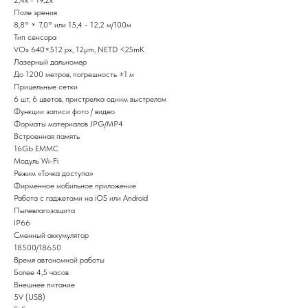
Поле зрения
8,8° × 7,0° или 15,4 - 12,2 м/100м
Тип сенсора
VOx 640×512 рх, 12μm, NETD <25mK
Лазерный дальномер
До 1200 метров, погрешность ±1 м
Прицельные сетки
6 шт, 6 цветов, пристрелка одним выстрелом
Функции записи фото / видео
Форматы материалов JPG/MP4
Встроенная память
16Gb EMMC
Модуль Wi-Fi
Режим «Точка доступа»
Фирменное мобильное приложение
Работа с гаджетами на iOS или Android
Пылевлагозащита
IP66
Сменный аккумулятор
18500/18650
Время автономной работы
Более 4,5 часов
Внешнее питание
5V (USB)