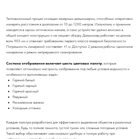
Тепловизионный прицел оснащен лазерным дальномером, способным оперативно
измерять расстояния в диапазоне от 10 до 1200 метров. Излучатель и приемник
находятся в одном оптическом канале, а само устройство удачно вписано в
общий концепт конструкции и не мешает обзору. Дальномер работает на длинах
волн 905 нм и отвечает требованиям первого класса лазерной безопасности.
Погрешность измерений составляет ±1 м. Доступно 2 режима работы: одиночное
измерение и режим непрерывного сканирования.
Система отображения включает шесть цветовых палитр
, которые
позволяют оптимально настроить изображение под любые условия видимости и
особенности выполняемых задач:
Горячий белый
Горячий черный
Горячий красный
Радужный
Раскалённое железо
Холодные оттенки
Каждая палитра разработана для эффективного выделения объектов в различных
условиях, будь то полная темнота, густой туман или сложные погодные условия.
Такой выбор обеспечивает максимально удобную и точную работу при
наблюдении и стрельбе на любых дистанциях.