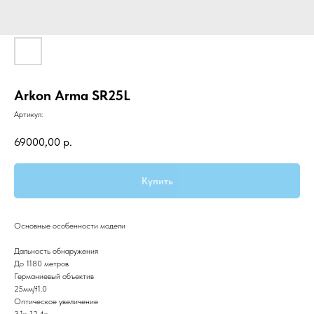
Arkon Arma SR25L
Артикул:
69000,00
р.
Купить
Основные особенности модели
Дальность обнаружения
До 1180 метров
Германиевый объектив
25мм/f1.0
Оптическое увеличение
3,1х-12,4х