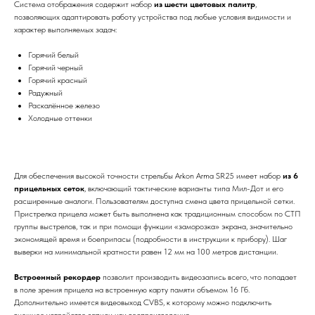
Система отображения содержит набор
из шести цветовых палитр
,
позволяющих адаптировать работу устройства под любые условия видимости и
характер выполняемых задач:
Горячий белый
Горячий черный
Горячий красный
Радужный
Раскалённое железо
Холодные оттенки
Для обеспечения высокой точности стрельбы Arkon Arma SR25 имеет набор
из 6
прицельных сеток
, включающий тактические варианты типа Мил-Дот и его
расширенные аналоги. Пользователям доступна смена цвета прицельной сетки.
Пристрелка прицела может быть выполнена как традиционным способом по СТП
группы выстрелов, так и при помощи функции «заморозка» экрана, значительно
экономящей время и боеприпасы (подробности в инструкции к прибору). Шаг
выверки на минимальной кратности равен 12 мм на 100 метров дистанции.
Встроенный рекордер
позволит производить видеозапись всего, что попадает
в поле зрения прицела на встроенную карту памяти объемом 16 Гб.
Дополнительно имеется видеовыход CVBS, к которому можно подключить
внешнее устройство записи или воспроизведения.