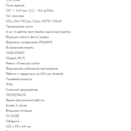
Поле зрения
7,0° × 5,4°или 12,2 – 9,4 м/100м
Тип сенсора
VOx 256×192 рх, 12μm, NETD <50mK
Прицельные сетки
6 шт, 6 цветов, пристрелка одним выстрелом
Функции записи фото / видео
Форматы материалов JPG/MP4
Встроенная память
16Gb EMMC
Модуль Wi-Fi
Режим «Точка доступа»
Фирменное мобильное приложение
Работа с гаджетами на iOS или Android
Пылевлагозащита
IP66
Сменный аккумулятор
18500/18650
Время автономной работы
Более 5 часов
Внешнее питание
5V (USB)
Габариты
225 x 98 х 64 мм