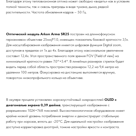
Благодаря этому тепловизионная оптика может свободно «видеть» как в условиях
полной темноты, так и сквозь преграды в виде тумана, дыма, редкой
растительности. Частота обновления кадров – 50 Гц.
Оптический модуль Arkon Arma SR25
построен на длиннофокусном
германиевом объективе 25мм/F1.0, имеющем показатель базовой кратности 3,1х.
Для масштабирования изображения имеется цифровая функция Digital zoom,
доступная в пределах от 1х до 4х. Благодаря этому максимальное увеличение
составит 12,4х. Угол пространственного поля зрения FOV (Field of view) на
минимальной кратности равен 7.0°×5.4°. В линейных размерах стрелок будет
видеть перед собой область пространства размером 12,2 на 9,4 метра на
удалении 100 метров. Фокусировка на дистанцию выполняется вручную,
поворотом низкопрофильного кольца на объективе.
В окуляре прицела установлен морозоустойчивый микродисплей
OLED с
диагональю экрана 0,39 дюйма
, транслирующий изображение с
разрешением 1024×768 пикселей. Высокотехнологичное оборудование имеет
крайне низкий уровень потребления энергии и демонстрирует стабильную
работу при морозах, вплоть до -20°C. Для идеальной настройки изображения
доступна корректировка диоптрий, тонкие настройки яркости и контраста.