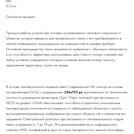
Вес
0,53 кг
Описание прицела
Принцип работы устройства основан на улавливании теплового излучения от
объектов, которое невидимо для человеческого глаза, и его преобразовании в
четкое изображение, проецируемое на микродисплей в окуляре прибора.
Основное преимущество таких прицелов по сравнению с обычными заключается
в их способности эффективно распознавать цели и вести точную стрельбу при
любых условиях освещения и погодных условиях, включая полную темноту,
задымление территории, туман или дождь.
В основе тепловизионного видения лежит современный ИК-сенсор на основе
оксида ванадия (VOx) с разрешением
256х192 рх
, выполненный по технологиям
плотности размещения детекторов 12μm. Порог тепловой чувствительности
NETD на уровне ≤50mK обеспечивает способность различать минимальные
температурные отклонения на поверхности наблюдаемых объектов и строить
высокодетализированные изображения как самого объекта, так и элементов его
окружения. Спектральный диапазон чувствительности тепловизионного модуля
лежит в пределах от 7 до 14 μm. Это длинноволновая часть инфракрасного
спектра LWIR, попадающая в одно из «окон прозрачности» земной атмосферы.