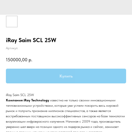
iRay Saim SCL 25W
Артикул:
150000,00
р.
Купить
iRay Saim SCL 25W
Компания iRay Technology
известна не только своими инновационными
тепловизионными устройствами, которые уже успели покорить весь мировой
рынок и получить признание миллионов специалистов, а также является
востребованным поставщиком высокоэффективных сенсоров на базе технологии
визуализации инфракрасного излучения. Начиная с 2009 года, производитель
уверенно шел вверх на позиции одного из лидеров рынка и сейчас, занимает
прочные позиции, как один из законодателей трендов и создатель