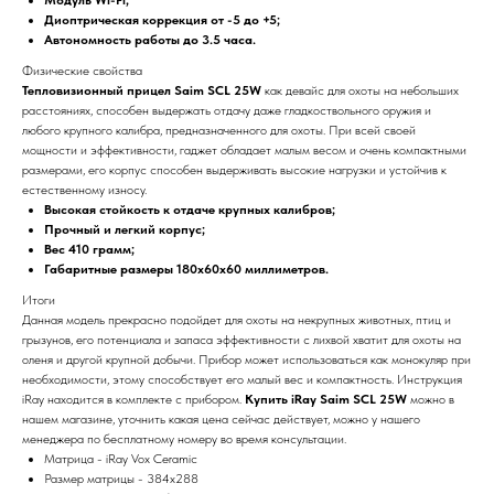
Диоптрическая коррекция от -5 до +5;
Автономность работы до 3.5 часа.
Физические свойства
Тепловизионный прицел Saim SCL 25W
как девайс для охоты на небольших
расстояниях, способен выдержать отдачу даже гладкоствольного оружия и
любого крупного калибра, предназначенного для охоты. При всей своей
мощности и эффективности, гаджет обладает малым весом и очень компактными
размерами, его корпус способен выдерживать высокие нагрузки и устойчив к
естественному износу.
Высокая стойкость к отдаче крупных калибров;
Прочный и легкий корпус;
Вес 410 грамм;
Габаритные размеры 180х60х60 миллиметров.
Итоги
Данная модель прекрасно подойдет для охоты на некрупных животных, птиц и
грызунов, его потенциала и запаса эффективности с лихвой хватит для охоты на
оленя и другой крупной добычи. Прибор может использоваться как монокуляр при
необходимости, этому способствует его малый вес и компактность. Инструкция
iRay находится в комплекте с прибором.
Купить iRay Saim SCL 25W
можно в
нашем магазине, уточнить какая цена сейчас действует, можно у нашего
менеджера по бесплатному номеру во время консультации.
Матрица - iRay Vox Ceramic
Размер матрицы - 384x288