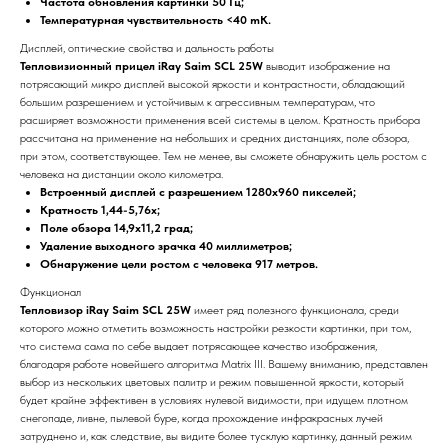
Частота обновления картинки 50 Гц;
Температурная чувствительность <40 mK.
Дисплей, оптические свойства и дальность работы
Тепловизионный прицел iRay Saim SCL 25W
выводит изображение на
потрясающий микро дисплей высокой яркости и контрастности, обладающий
большим разрешением и устойчивым к агрессивным температурам, что
расширяет возможности применения всей системы в целом. Кратность прибора
рассчитана на применение на небольших и средних дистанциях, поле обзора,
при этом, соответствующее. Тем не менее, вы сможете обнаружить цель ростом с
человека на дистанции около километра.
Встроенный дисплей с разрешением 1280х960 пикселей;
Кратность 1,44-5,76х;
Поле обзора 14,9х11,2 град;
Удаление выходного зрачка 40 миллиметров;
Обнаружение цели ростом с человека 917 метров.
Функционал
Тепловизор iRay Saim SCL 25W
имеет ряд полезного функционала, среди
которого можно отметить возможность настройки резкости картинки, при том,
что система сама по себе выдает потрясающее качество изображения,
благодаря работе новейшего алгоритма Matrix III. Вашему вниманию, представлен
выбор из нескольких цветовых палитр и режим повышенной яркости, который
будет крайне эффективен в условиях нулевой видимости, при идущем плотном
снегопаде, ливне, пылевой буре, когда прохождение инфракрасных лучей
затруднено и, как следствие, вы видите более тусклую картинку, данный режим