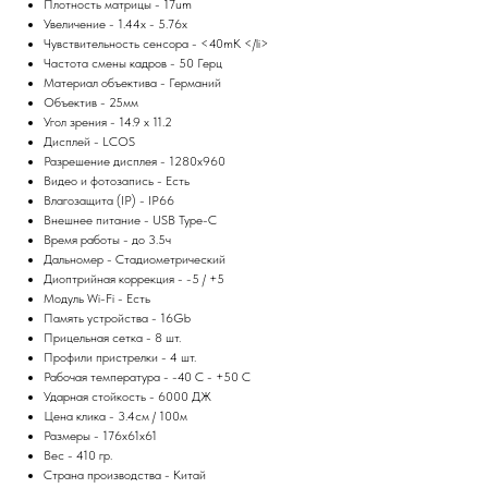
Плотность матрицы - 17um
Увеличение - 1.44x - 5.76x
Чувствительность сенсора - <40mK </li>
Частота смены кадров - 50 Герц
Материал объектива - Германий
Объектив - 25мм
Угол зрения - 14.9 x 11.2
Дисплей - LCOS
Разрешение дисплея - 1280x960
Видео и фотозапись - Есть
Влагозащита (IP) - IP66
Внешнее питание - USB Type-C
Время работы - до 3.5ч
Дальномер - Стадиометрический
Диоптрийная коррекция - -5 / +5
Модуль Wi-Fi - Есть
Память устройства - 16Gb
Прицельная сетка - 8 шт.
Профили пристрелки - 4 шт.
Рабочая температура - -40 C - +50 C
Ударная стойкость - 6000 ДЖ
Цена клика - 3.4см / 100м
Размеры - 176x61x61
Вес - 410 гр.
Страна производства - Китай