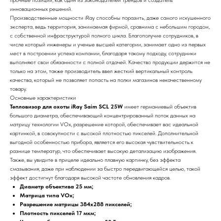
инновационных решений.
Производственные мощности iRay способны поразить, даже самого искушенного
эксперта, ведь территория, занимаемая фирмой, сравнима с небольшим городом,
с собственной инфраструктурой полного цикла. Благополучие сотрудников, в
числе который инженеры и ученые высшей категории, занимает одно из первых
мест в построении успеха компании, благодаря такому подходу, сотрудники
выполняют свои обязанности с полной отдачей. Качество продукции держится не
только на этом, также производитель ввел жесткий вертикальный контроль
качества, который не позволяет попасть на полки магазинов некачественному
товару.
Основные характеристики
Тепловизор для охоты iRay Saim SCL 25W
имеет германиевый объектив
большого диаметра, обеспечивающий концентрированный поток данных на
матрицу технологии VOx, разрешение которой, обеспечивает вас идеальной
картинкой, в совокупности с высокой плотностью пикселей. Дополнительной
выгодной особенностью прибора, является его высокая чувствительность к
разнице температур, что обеспечивает высокую детализацию изображения.
Также, вы увидите в прицеле идеально плавную картинку, без эффекта
смазывания, даже при наблюдении за быстро передвигающейся целью, такой
эффект достигнут благодаря высокой частоте обновления кадров.
Диаметр объектива 25 мм;
Матрица типа VOx;
Разрешение матрицы 384х288 пикселей;
Плотность пикселей 17 мкм;