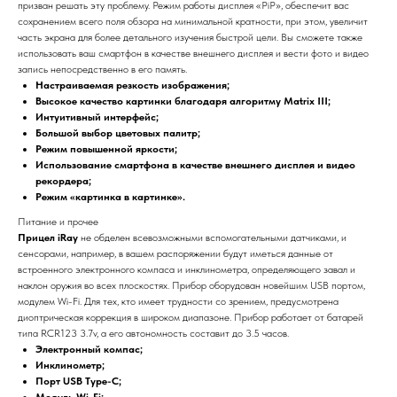
призван решать эту проблему. Режим работы дисплея «PiP», обеспечит вас
сохранением всего поля обзора на минимальной кратности, при этом, увеличит
часть экрана для более детального изучения быстрой цели. Вы сможете также
использовать ваш смартфон в качестве внешнего дисплея и вести фото и видео
запись непосредственно в его память.
Настраиваемая резкость изображения;
Высокое качество картинки благодаря алгоритму Matrix III;
Интуитивный интерфейс;
Большой выбор цветовых палитр;
Режим повышенной яркости;
Использование смартфона в качестве внешнего дисплея и видео
рекордера;
Режим «картинка в картинке».
Питание и прочее
Прицел iRay
не обделен всевозможными вспомогательными датчиками, и
сенсорами, например, в вашем распоряжении будут иметься данные от
встроенного электронного компаса и инклинометра, определяющего завал и
наклон оружия во всех плоскостях. Прибор оборудован новейшим USB портом,
модулем Wi-Fi. Для тех, кто имеет трудности со зрением, предусмотрена
диоптрическая коррекция в широком диапазоне. Прибор работает от батарей
типа RCR123 3.7v, а его автономность составит до 3.5 часов.
Электронный компас;
Инклинометр;
Порт USB Type-C;
Модуль Wi-Fi;