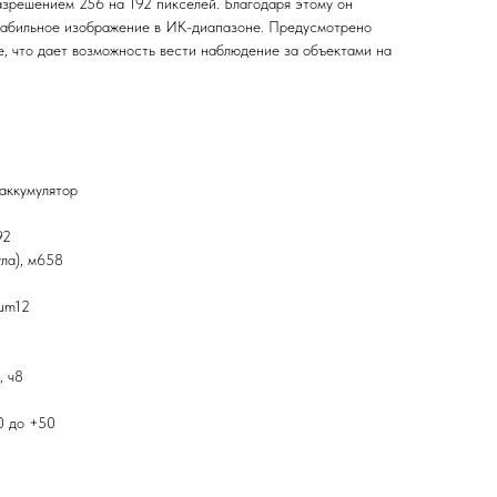
азрешением 256 на 192 пикселей. Благодаря этому он
табильное изображение в ИК-диапазоне. Предусмотрено
е, что дает возможность вести наблюдение за объектами на
аккумулятор
92
ла), м658
 µm12
, ч8
0 до +50