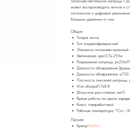
теплочувствительной матрицы с р
может воспроизводить четкое и с
оптическое и цифровое увеличени
большом удалении от них.
Общие
Типдля охоты
Тип зондаинфракрасный
Элементы питаниявстроенный 
Увеличение, крат3.7x-29.6x
Разрешение матрицы, px256x1
Дальность обнаружения (форму
Дальность обнаружения, м750
Плотность пикселей матрицы,
Угол обзора11.7x8.8
Фокусное расстояние, мм15
Время работы на одном заряде
Класс товарабытовой
Рабочая температура, °Сот -3
Прочее
Бренд
RedRay