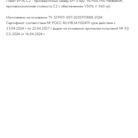
Пакет БР1А, С2 - промежуточный между БР1 и Бр2, 9x19мм FMJ Parabellum,
противоосколочная стойкость С2 с обеспечением V50% ≥ 560 м/с.
Изготовлено на основании ТУ 32.99.11-007-0202911888-2024.
Сертификат соответствия № РОСС RU.НВ34.Н02419 срок действия с
23.04.2024 г. по 22.04.2027 г. выдан на основании протокола испытаний № 51/
СЗ-2024 от 16.04.2024 г.