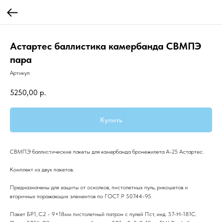
Астартес баллистика камербанда СВМПЭ
пара
Артикул:
5250,00
р.
Купить
СВМПЭ баллистические пакеты для камербанда бронежилета А-25 Астартес.
Комплект из двух пакетов.
Предназначены для защиты от осколков, пистолетных пуль, рикошетов и
вторичных поражающих элементов по ГОСТ Р 50744-95.
Пакет БР1, С2 - 9×18мм пистолетный патрон с пулей Пст, инд. 57-Н-181С.