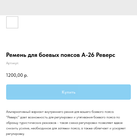
Ремень для боевых поясов А-26 Реверс
Артикул:
1200,00
р.
Купить
Альтернативный вариант внутреннего ремня для вашего боевого пояса.
"Реверс" дает возможность для регулировки и утягивания боевого пояса по
образцу туристических рюкзаков - такая схема регулировки позволяет вдвое
снизить усилие, необходимое для затяжки пояса, а также облегчает и ускоряет
регулировку.