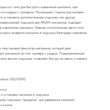
крытого типа для быстрого извлечения магазина, при
тся кордом с пуллером. На внешней стороне расположен
и установить дополнительные подсумки или другую
 универсальный подсумок для АК\М4 магазинов, подойдет
е извлечение магазина. Главная отличительная черта этой
строго возврата магазина в подсумок благодаря горловине,
н пластиковый фиксатор магазинов, который дает
ции магазинов за счет пуллера с кордом. Подпружиненный
зин внутри подсумка, позволяет быстро вставить и извлечь
ordura 500/1000D
ысоту
 и установки магазина в подсумок
нутри подсумка “прищепки” для удержания магазина
з кнопок