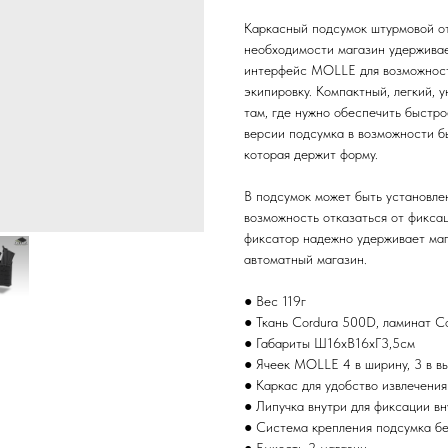
Каркасный подсумок штурмовой от
необходимости магазин удерживае
интерфейс MOLLE для возможност
экипировку. Компактный, легкий,
там, где нужно обеспечить быстро
версии подсумка в возможности бы
которая держит форму.
В подсумок может быть установле
возможность отказаться от фикса
фиксатор надежно удерживает мага
автоматный магазин.
● Вес 119г
● Ткань Cordura 500D, ламинат C
● Габариты Ш16хВ16хГ3,5cм
● Ячеек MOLLE 4 в ширину, 3 в в
● Каркас для удобство извлечения
● Липучка внутри для фиксации в
● Система крепления подсумка бе