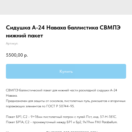
Сидушка А-24 Наваха баллистика СВМПЭ
нижний пакет
Артикул:
5500,00
р.
Купить
СВМПЭ баллистический пакет для нижней части раскладной сидушки А-24
Наваха.
Предназначен для защиты от осколков, пистолетных пуль, рикошетов и вторичных
поражающих элементов по ГОСТ Р 50744-95.
Пакет БР1, С2 - 9×18мм пистолетный патрон с пулей Пст, инд. 57-Н-181С.
Пакет БР1А, С2 - промежуточный между БР1 и Бр2, 9x19мм FMJ Parabellum.