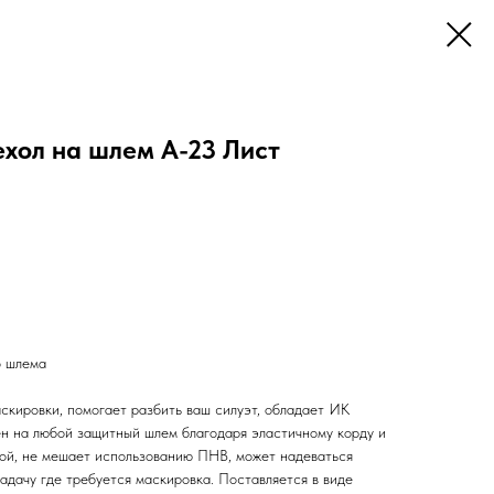
хол на шлем А-23 Лист
о шлема
скировки, помогает разбить ваш силуэт, обладает ИК
н на любой защитный шлем благодаря эластичному корду и
кой, не мешает использованию ПНВ, может надеваться
адачу где требуется маскировка. Поставляется в виде