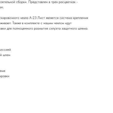
оятельной сборки. Представлен в трех расцветках -
en.
кировочного чехла А-23 Лист является система крепления
рживает. Также в комплекте с нашим чехлом идут
вки для полноценного размытия силуэта защитного шлема.
миссией
ой шлем
леме
ировки