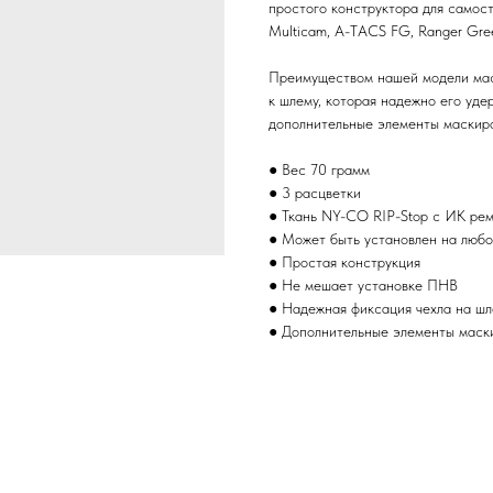
простого конструктора для самост
Multicam, A-TACS FG, Ranger Gre
Преимуществом нашей модели мас
к шлему, которая надежно его уде
дополнительные элементы маскиро
● Вес 70 грамм
● 3 расцветки
● Ткань NY-CO RIP-Stop с ИК ре
● Может быть установлен на люб
● Простая конструкция
● Не мешает установке ПНВ
● Надежная фиксация чехла на ш
● Дополнительные элементы маск