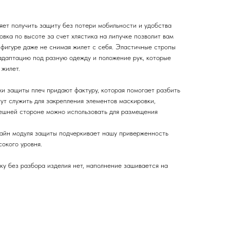
яет получить защиту без потери мобильности и удобства
овка по высоте за счет хлястика на липучке позволит вам
 фигуре даже не снимая жилет с себя. Эластичные стропы
адаптацию под разную одежду и положение рук, которые
 жилет.
 защиты плеч придают фактуру, которая помогает разбить
ут служить для закрепления элементов маскировки,
нешней стороне можно использовать для размещения
айн модуля защиты подчеркивает нашу приверженность
окого уровня.
ку без разбора изделия нет, наполнение зашивается на