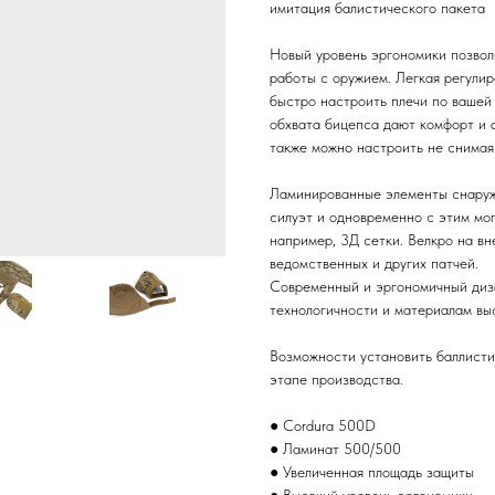
имитация балистического пакета
Новый уровень эргономики позвол
работы с оружием. Легкая регулир
быстро настроить плечи по вашей
обхвата бицепса дают комфорт и 
также можно настроить не снимая
Ламинированные элементы снаружи
силуэт и одновременно с этим мог
например, 3Д сетки. Велкро на в
ведомственных и других патчей.
Современный и эргономичный диз
технологичности и материалам выс
Возможности установить баллисти
этапе производства.
● Cordura 500D
● Ламинат 500/500
● Увеличенная площадь защиты