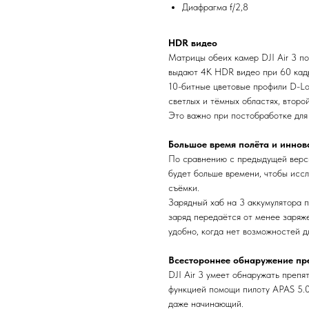
Диафрагма f/2,8
HDR видео
Матрицы обеих камер DJI Air 3 п
выдают 4K HDR видео при 60 кадр
10-битные цветовые профили D-L
светлых и тёмных областях, втор
Это важно при постобработке для
Большое время полёта и иннов
По сравнению с предыдущей версие
будет больше времени, чтобы исс
съёмки.
Зарядный хаб на 3 аккумулятора 
заряд передаётся от менее заряж
удобно, когда нет возможностей д
Всестороннее обнаружение пр
DJI Air 3 умеет обнаружать препя
функцией помощи пилоту APAS 5.0
даже начинающий.