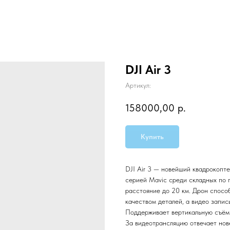
DJI Air 3
Артикул:
158000,00
р.
Купить
DJI Air 3 — новейший квадрокопте
серией Mavic среди складных по п
расстояние до 20 км. Дрон спосо
качеством деталей, а видео запис
Поддерживает вертикальную съёмк
За видеотрансляцию отвечает нов