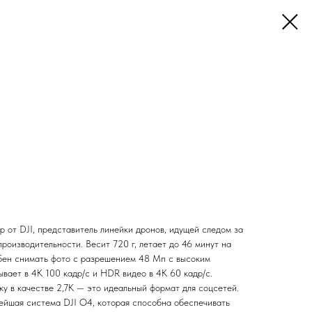
р от DJI, представитель линейки дронов, идущей следом за
роизводительности. Весит 720 г, летает до 46 минут на
бен снимать фото с разрешением 48 Мп с высоким
ывает в 4К 100 кадр/с и HDR видео в 4K 60 кадр/с.
у в качестве 2,7К — это идеальный формат для соцсетей.
ейшая система DJI O4, которая способна обеспечивать