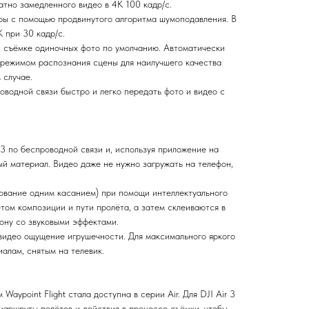
тно замедленного видео в 4K 100 кадр/с.
ры с помощью продвинутого алгоритма шумоподавления. В
 при 30 кадр/с.
 съёмке одиночных фото по умолчанию. Автоматически
и режимом распознания сцены для наилучшего качества
 случае.
оводной связи быстро и легко передать фото и видео с
 3 по беспроводной связи и, используя приложение на
ый материал. Видео даже не нужно загружать на телефон,
ование одним касанием) при помощи интеллектуального
том композиции и пути пролёта, а затем склеиваются в
ону со звуковыми эффектами.
идео ощущение игрушечности. Для максимального яркого
алам, снятым на телевик.
Waypoint Flight стала доступна в серии Air. Для DJI Air 3
маршруты полётов и действия в процессе съёмки, чтобы