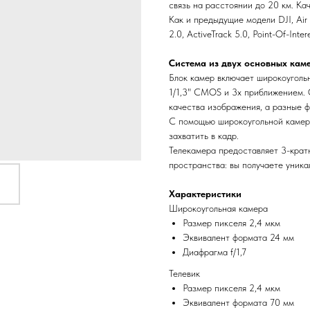
связь на расстоянии до 20 км. Ка
Как и предыдущие модели DJI, Air
2.0, ActiveTrack 5.0, Point-Of-Inter
Система из двух основных кам
Блок камер включает широкоуголь
1/1,3" CMOS и 3х приближением. 
качества изображения, а разные 
С помощью широкоугольной камер
захватить в кадр.
Телекамера предоставляет 3-кратн
пространства: вы получаете уника
Характеристики
Широкоугольная камера
Размер пикселя 2,4 мкм
Эквивалент формата 24 мм
Диафрагма f/1,7
Телевик
Размер пикселя 2,4 мкм
Эквивалент формата 70 мм