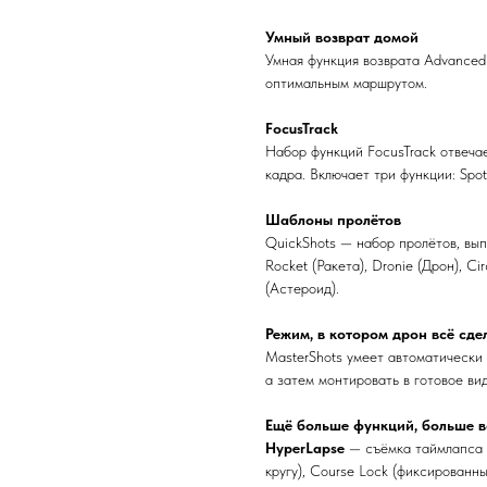
Умный возврат домой
Умная функция возврата Advanced
оптимальным маршрутом.
FocusTrack
Набор функций FocusTrack отвечае
кадра. Включает три функции: Spotli
Шаблоны пролётов
QuickShots — набор пролётов, вып
Rocket (Ракета), Dronie (Дрон), Ci
(Астероид).
Режим, в котором дрон всё сде
MasterShots умеет автоматически
а затем монтировать в готовое ви
Ещё больше функций, больше 
HyperLapse
— съёмка таймлапса с
кругу), Course Lock (фиксированны