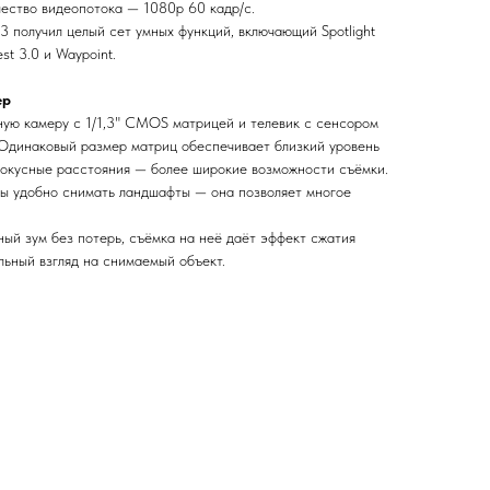
чество видеопотока — 1080р 60 кадр/с.
 3 получил целый сет умных функций, включающий Spotlight
est 3.0 и Waypoint.
ер
ную камеру с 1/1,3" CMOS матрицей и телевик с сенсором
Одинаковый размер матриц обеспечивает близкий уровень
фокусные расстояния — более широкие возможности съёмки.
ы удобно снимать ландшафты — она позволяет многое
ый зум без потерь, съёмка на неё даёт эффект сжатия
льный взгляд на снимаемый объект.