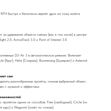
 RTH быстро и безопасно вернёт дрон на точку взлёта
т за удержание объекта съёмки (вас в том числе) в центре
ght 2.0, ActiveTrack 5.0 и Point of Interest 3.0
олняемых DJI Air 3 в автоматическом режиме. Включает
rcle (Круг), Helix (Спираль), Boomerang (Бумеранг) и Asteroid
лает сам
 делать разнообразные пролёты, снимая выбранный объект,
део с музыкой и эффектами.
возможностей
 пролётом одним из способов: Free (свободный), Circle (по
й курс) и Waypoint (полёт по точкам).