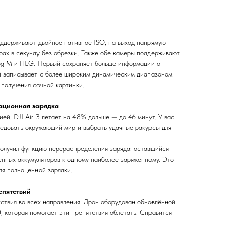
оддерживают двойное нативное ISO, на выход напрямую
ах в секунду без обрезки. Также обе камеры поддерживают
og M и HLG. Первый сохраняет больше информации о
ой записывает с более широким динамическим диапазоном.
 получения сочной картинки.
ационная зарядка
й, DJI Air 3 летает на 48% дольше — до 46 минут. У вас
ледовать окружающий мир и выбрать удачные ракурсы для
получил функцию перераспределения заряда: оставшийся
енных аккумуляторов к одному наиболее заряженному. Это
ля полноценной зарядки.
епятствий
тствия во всех направления. Дрон оборудован обновлённой
, которая помогает эти препятствия облетать. Справится