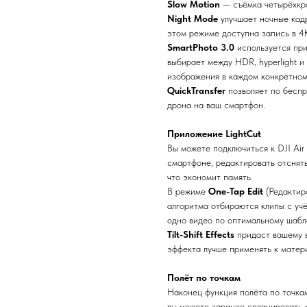
Slow Motion
— съёмка четырёхкра
Night Mode
улучшает ночные кад
этом режиме доступна запись в 4K
SmartPhoto 3.0
используется при
выбирает между HDR, hyperlight 
изображения в каждом конкретном
QuickTransfer
позволяет по беспр
дрона на ваш смартфон.
Приложение LightCut
Вы можете подключиться к DJI Air
смартфоне, редактировать отснят
что экономит память.
В режиме
One-Tap Edit
(Редактир
алгоритма отбираются клипы с учё
одно видео по оптимальному шабл
Tilt-Shift Effects
придаст вашему в
эффекта лучше применять к матери
Полёт по точкам
Наконец функция полёта по точкам 
вы можете заранее спланировать 