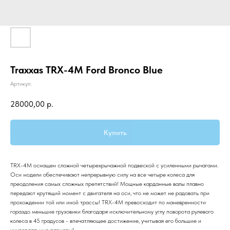
Traxxas TRX-4M Ford Bronco Blue
Артикул:
28000,00
р.
Купить
TRX-4M оснащен сложной четырехрычажной подвеской с усиленными рычагами.
Оси модели обеспечивают непрерывную силу на все четыре колеса для
преодоления самых сложных препятствий! Мощные карданные валы плавно
передают крутящий момент с двигателя на оси, что не может не радовать при
прохождении той или иной трассы! TRX-4M превосходит по маневренности
гораздо меньшие грузовики благодаря исключительному углу поворота рулевого
колеса в 45 градусов - впечатляющее достижение, учитывая его большие и
универсальные размеры!