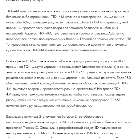
TRX-4M предлагает все возможности и универсальность компактного краулера
без каких-либо ограничений. TRX-4M крупнее и маневреннее, чем машины в
масштабе 1/24, с меньшим радиусом поворота. Шины TRX-4M и превосходный
дорожный просвет открывают двери для сложного бездорожья и больших
испытаний. Корпуса TRX-4M, изготовленные и прочного пластика ABS точно
передает все детали полнораpмерных Bronco и Defender в точном масштабе 1/18.
Тонированные стекла, крепления для запасных колес и другие литые элементы
кузова придают TRX-4M по-настоящему аутентичный внешний вид.
Все в одном ECM-2.5 включает в себя все функции регулятора скорости XL-5,
приемника TQ и модуля управления освещением (докупается отдельно) в одном
элегантном водонепроницаемом корпусе. ECM-2.5 предлагает три реалистичных
режима вождения с плавным и точным управлением. Мощный двигатель Titan 180
обеспечивает точный крутящий момент на низких оборотах, позволяющий TRX-
4M двигаться вперед и преодолевать разные препятствия! На трассе TRX-
4M предложит вам удивительную скорость ,чтобы не отставать пока вы идете
рядом, чтобы найти следующее испытание! А мощный сервопривод 2065Т
поможет вам в рулевом управлении на любой поверхности!
Входящая в комплект 2-элементная батарея Li-po обеспечивает
высокопроизводительную мощность 7,4В и более часа работы с безопасностью и
простотой Traxxas ID. Специально разработанный раз]ем ID подключается
непосредственно к ECM-2.5. Зарядное устройство USB-A на 2 ампера