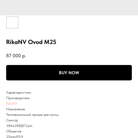
RikaNV Ovod M25
87 000
р.
BUY NOW
Xарактеристики
Производитель
RikaNV
Назначение
Тепловизионный прицел для охоты
Сенсор
384x288@12µm
Объектив
25mm/F0.9